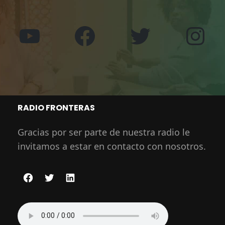
YouTube
Facebook
Twitter
Ins
RADIO FRONTERAS
Gracias por ser parte de nuestra radio le
invitamos a estar en contacto con nosotros.
F
T
L
a
w
i
c
i
n