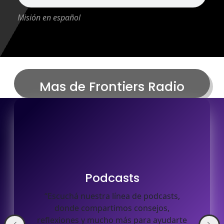
Misión en español
Mas de Frontiers Radio
na
e
as
s
Podcasts
de
“Escuchá nuestra línea de podcasts,
donde compartimos consejos,
reflexiones y mucho más para ayudarte