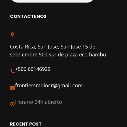
e
t
k
b
t
e
CONTACTENOS
o
e
d
o
r
I
k
n
Costa Rica, San Jose, San Jose 15 de
sebtiembre 500 sur de plaza eco bambu
+506 60146929
frontiersradiocr@gmail.com
Horario 24h abierto
RECENT POST